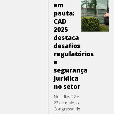
consolidam-se
em
como uma
pauta:
solução
CAD
estratégica de
alto impacto.
2025
Para
destaca
operadoras,
desafios
hospitais e
gestores, este
regulatórios
modelo
e
assistencial
segurança
oferece uma
resposta
jurídica
concreta aos
no setor
desafios de
custos
Nos dias 22 e
crescentes e à
23 de maio, o
necessidade
Congresso de
de melhores