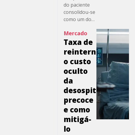
(SRAG),
do paciente
pressionando
consolidou-se
emergências,
como um dos
enfermarias e
principais
leitos de alta
Mercado
vetores de
complexidade.
Taxa de
competitividade
Em 2026, […]
na saúde
reinternação:
suplementar.
o custo
Em um
oculto
ambiente de
maior
da
transparência,
desospitalização
pressão
precoce
regulatória e
aumento da
e como
judicialização,
mitigá-
indicadores
lo
assistenciais