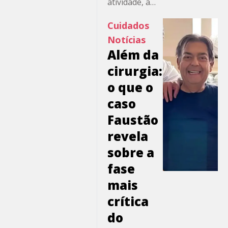
atividade, a
tratamento. É
Suntor Clínica
nesse
Cuidados
de Transição,
momento […]
em Belo
Notícias
Horizonte,
Além da
alcançou
cirurgia:
resultados
o que o
que
confirmam a
caso
necessidade
Faustão
crescente de
revela
serviços
especializados
sobre a
em cuidados
fase
pós-
mais
hospitalares.
Nesse
crítica
período, a
do
instituição