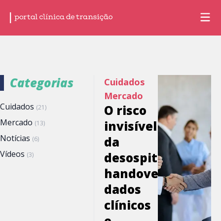
Categorias
Cuidados
Mercado
Cuidados
O risco
(21)
Mercado
invisível
(13)
Notícias
da
(6)
Vídeos
desospitalização:
(3)
handover,
dados
clínicos
e