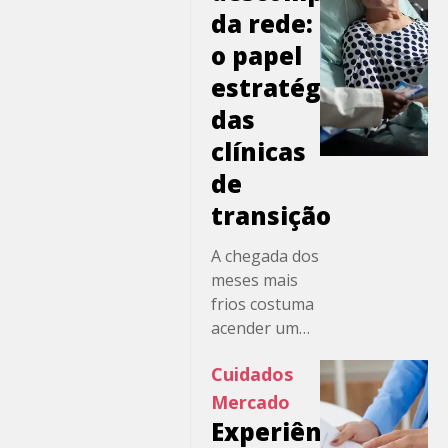
desospitalização.
da rede:
No entanto,
o papel
há uma
estratégico
dimensão
menos visível,
das
mas decisiva
clínicas
para o
de
desfecho
clínico e para
transição
a governança
das
A chegada dos
operadoras: a
meses mais
transferência
frios costuma
segura das
acender um
informações
alerta
Cuidados
que
conhecido
acompanham
para gestores
Mercado
o paciente. Na
hospitalares,
Experiência