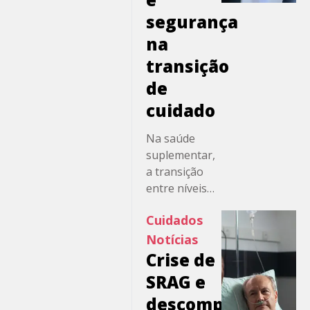
segurança
na
transição
de
cuidado
Na saúde
suplementar,
a transição
entre níveis
assistenciais
Cuidados
costuma ser
analisada sob
Notícias
a ótica da
Crise de
ocupação
SRAG e
hospitalar, do
descompressão
custo-dia e da