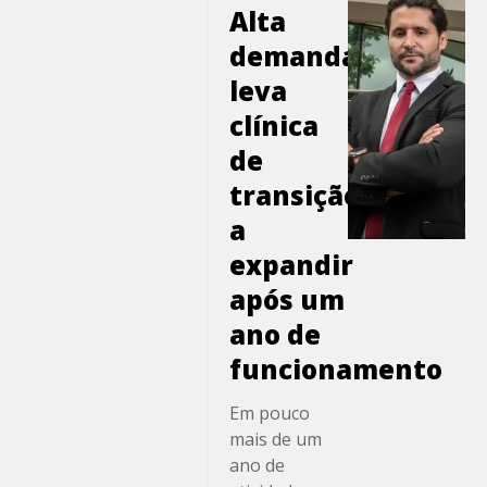
reforça a
Alta
importância
demanda
de todas as
leva
etapas do
tratamento
clínica
oncológico.
de
Quando o
transição
câncer exige
uma cirurgia
a
de grande
expandir
porte — como
após um
a retirada de
parte do
ano de
estômago,
funcionamento
pulmão ou
intestino —, o
Em pouco
paciente inicia
mais de um
uma nova
ano de
etapa do