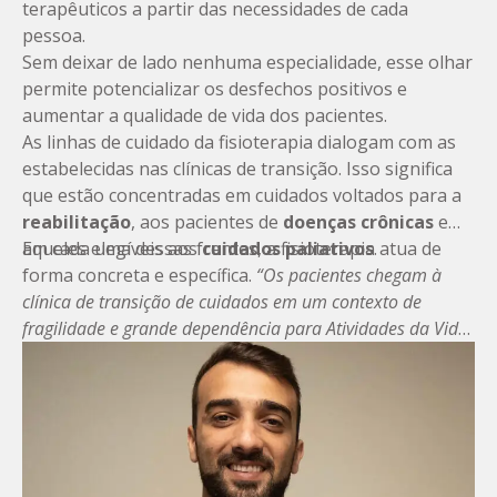
terapêuticos a partir das necessidades de cada
pessoa.
Sem deixar de lado nenhuma especialidade, esse olhar
permite potencializar os desfechos positivos e
aumentar a qualidade de vida dos pacientes.
As linhas de cuidado da fisioterapia dialogam com as
estabelecidas nas clínicas de transição. Isso significa
que estão concentradas em cuidados voltados para a
reabilitação
, aos pacientes de
doenças crônicas
e
aqueles elegíveis aos
Em cada uma dessas frentes, a fisioterapia atua de
cuidados paliativos
.
forma concreta e específica.
“Os pacientes chegam à
clínica de transição de cuidados em um contexto de
fragilidade e grande dependência para Atividades da Vida
Diária (AVD’s). Com o plano terapêutico individualizado,
atingimos os objetivos de forma mais rápida e cada vez
mais assertiva
”, resume Vieira.