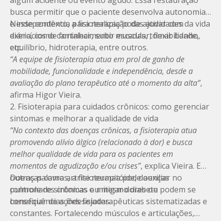
algum acidente ou evento agudo. Essa restauração
busca permitir que o paciente desenvolva autonomia
e independência para realização das atividades da vida
Nesse contexto, a fisioterapia pode ajudar com
diária, como caminhar, subir escadas, tomar banho,
exercícios de fortalecimento muscular, flexibilidade,
etc.
equilíbrio, hidroterapia, entre outros.
“A equipe de fisioterapia atua em prol de ganho de
mobilidade, funcionalidade e independência, desde a
avaliação do plano terapêutico até o momento da alta”
,
afirma Higor Vieira.
2. Fisioterapia para cuidados crônicos: como gerenciar
sintomas e melhorar a qualidade de vida
“No contexto das doenças crônicas, a fisioterapia atua
promovendo alívio álgico (relacionado à dor) e busca
melhor qualidade de vida para os pacientes em
momentos de agudização e/ou crises”
, explica Vieira. Em
outras palavras, a fisioterapia pode auxiliar no
Doenças como artrite reumatóide, doenças
controle de sintomas e mitigar dores ou
pulmonares crônicas ou mesmo diabete podem se
consequências indesejadas.
beneficiar de ações fisioterapêuticas sistematizadas e
constantes. Fortalecendo músculos e articulações,