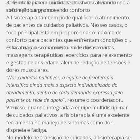
potencializando a qualidade do sono e melhorando a
3. Fisioterapia em cuidados paliativos: aliviando
circulação sanguínea.
sofrimento e promovendo conforto
A fisioterapia também pode qualificar o atendimento
de pacientes de cuidados paliativos. Nesses casos, o
foco principal está em proporcionar o máximo de
conforto para pacientes que enfrentam condições que
colocam em risco a continuidade de suas vidas.
Essa atuação se manifesta em técnicas como
massagens terapêuticas, exercícios para relaxamento
e gestão de ansiedade, além de redução de tensões e
dores musculares.
“Nos cuidados paliativos, a equipe de fisioterapia
intensifica ainda mais o aspecto individualizado do
atendimento, dentro de cada demanda expressa pelo
paciente ou rede de apoio
”, resume o coordenador
Vieira.
Por isso, quando integrada à equipe multidisciplinar
de cuidados paliativos, a fisioterapia é uma excelente
ferramenta no manejo de sintomas como dor,
dispneia e fadiga.
No modelo de transição de cuidados, a fisioterapia se