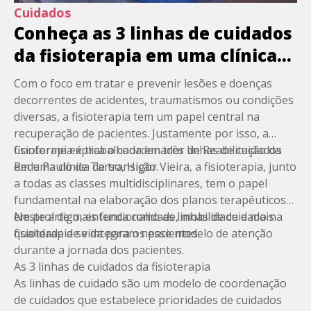
Cuidados
Conheça as 3 linhas de cuidados
da fisioterapia em uma clínica
de transição
Com o foco em tratar e prevenir lesões e doenças
decorrentes de acidentes, traumatismos ou condições
diversas, a
fisioterapia
tem um papel central na
recuperação de pacientes. Justamente por isso, a
fisioterapia é trabalhada em três linhas de cuidados
Conforme explica o coordenador de Reabilitação da
em uma clínica de transição.
Rede Paulo de Tarso
, Higor Vieira, a fisioterapia, junto
a todas as
classes multidisciplinares
, tem o papel
fundamental na elaboração dos planos terapêuticos
em prol de mais funcionalidade, mobilidade e mais
Neste artigo, entenda como as linhas de cuidado na
qualidade de vida para os pacientes.
fisioterapia se integram nesse modelo de atenção
durante a
jornada dos pacientes
.
As 3 linhas de cuidados da fisioterapia
As
linhas de cuidado
são um modelo de coordenação
de cuidados que estabelece prioridades de cuidados