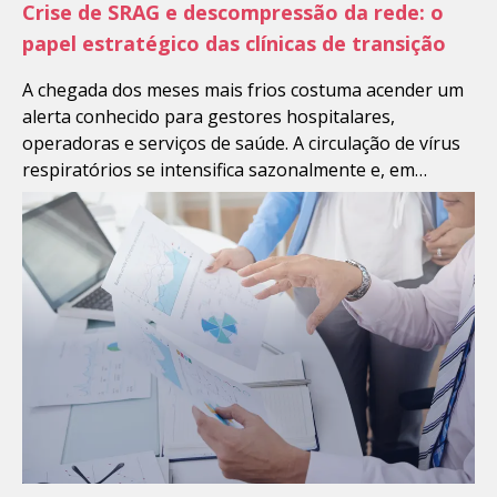
Crise de SRAG e descompressão da rede: o
papel estratégico das clínicas de transição
A chegada dos meses mais frios costuma acender um
alerta conhecido para gestores hospitalares,
operadoras e serviços de saúde. A circulação de vírus
respiratórios se intensifica sazonalmente e, em
determinados períodos, esse movimento se traduz em
aumento das internações por Síndrome Respiratória
Aguda Grave (SRAG), pressionando emergências,
enfermarias e leitos de alta complexidade. Em 2026,
[…]