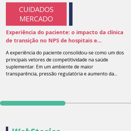
CUIDADOS
MERCADO
Experiência do paciente: o impacto da clínica
de transição no NPS de hospitais e
operadoras
A experiência do paciente consolidou-se como um dos
principais vetores de competitividade na saúde
suplementar. Em um ambiente de maior
transparência, pressão regulatória e aumento da
judicialização, indicadores assistenciais tradicionais,
como mortalidade e tempo de permanência, já não
são suficientes para sustentar reputação e retenção
de clientes. Nesse contexto, o Net Promoter Score
(NPS) ganhou […]