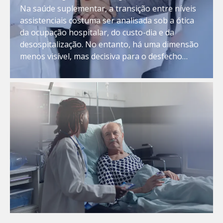
handover, dados clínicos
Na saúde suplementar, a transição entre níveis
assistenciais costuma ser analisada sob a ótica
e segurança na transição
da ocupação hospitalar, do custo-dia e da
de cuidado
desospitalização. No entanto, há uma dimensão
menos visível, mas decisiva para o desfecho
clínico e para a governança das operadoras: a
transferência segura das informações que
acompanham o paciente. Na prática, a alta de […]