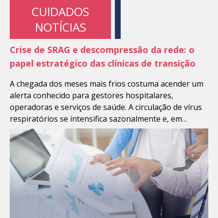
CUIDADOS
NOTÍCIAS
Crise de SRAG e descompressão da rede: o
papel estratégico das clínicas de transição
A chegada dos meses mais frios costuma acender um
alerta conhecido para gestores hospitalares,
operadoras e serviços de saúde. A circulação de vírus
respiratórios se intensifica sazonalmente e, em
determinados períodos, esse movimento se traduz em
aumento das internações por Síndrome Respiratória
Aguda Grave (SRAG), pressionando emergências,
enfermarias e leitos de alta complexidade. Em 2026,
[…]