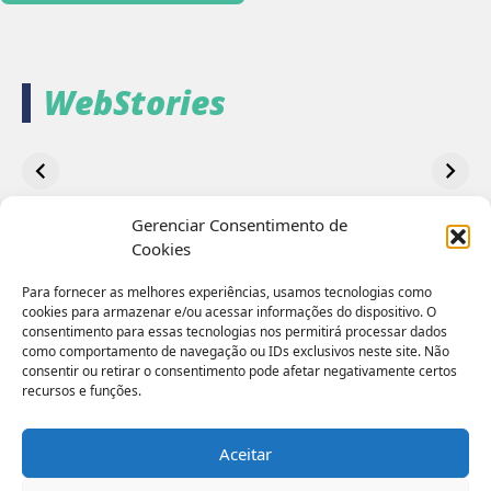
(NPS) ganhou […]
WebStories
Sustentabilidade
Remuneração
Conheça as
do sistema de
Baseada em
linhas de
saúde
Valor: quais os
cuidados d
benefícios para
fisioterap
o Sistema de
uma clínic
Gerenciar Consentimento de
Saúde no
transição
Cookies
Brasil?
Para fornecer as melhores experiências, usamos tecnologias como
cookies para armazenar e/ou acessar informações do dispositivo. O
consentimento para essas tecnologias nos permitirá processar dados
Cuidados
como comportamento de navegação ou IDs exclusivos neste site. Não
consentir ou retirar o consentimento pode afetar negativamente certos
Mercado
recursos e funções.
Quem somos
Aceitar
© Copyright 2024