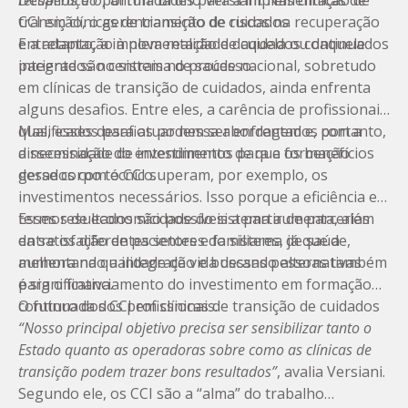
recuperação”,
Desafios e oportunidades para a implementação de
afirma Bruno Versiani. Nas clínicas de
transição, o gerenciamento de riscos na recuperação
CCI em clínicas de transição de cuidados
e a adaptação à nova realidade daquela ou daquele
Entretanto, a implementação de cuidados continuados
paciente são centrais no processo.
integrados no sistema de saúde nacional, sobretudo
em clínicas de transição de cuidados, ainda enfrenta
alguns desafios. Entre eles, a carência de profissionais
qualificados para atuar nessa abordagem e, portanto,
Mas, esses desafios podem ser enfrentados com a
a necessidade de investimentos para a formação
disseminação do entendimento de que os benefícios
desse corpo técnico.
gerados com o CCI superam, por exemplo, os
investimentos necessários. Isso porque a eficiência em
termos de economicidade do sistema aumenta, além
Esses resultados são possíveis a partir de parcerias
da satisfação de pacientes e familiares, já que a
entre os diferentes setores do sistema de saúde,
melhora na qualidade de vida dessas pessoas também
aumentando a integração e buscando alternativas
é significativa.
para o financiamento do investimento em formação
continuada dos profissionais.
O futuro dos CCI em clínicas de transição de cuidados
“Nosso principal objetivo precisa ser sensibilizar tanto o
Estado quanto as operadoras sobre como as clínicas de
transição podem trazer bons resultados”
, avalia Versiani.
Segundo ele, os CCI são a “alma” do trabalho