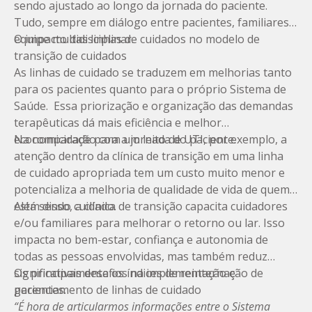
sendo ajustado ao longo da jornada do paciente.
Tudo, sempre em diálogo entre pacientes, familiares e
equipe multidisciplinar.
O impacto das linhas de cuidados no modelo de
transição de cuidados
As linhas de cuidado se traduzem em melhorias tanto
para os pacientes quanto para o próprio Sistema de
Saúde. Essa priorização e organização das demandas
terapêuticas dá
mais eficiência e melhor
economicidade
Na comparação com um leito de UTI, por exemplo, a
para a jornada do paciente.
atenção dentro da clínica de transição em uma linha
de cuidado apropriada tem um custo muito menor e
potencializa a melhoria de qualidade de vida de quem
está sendo cuidado.
Além disso, a clínica de transição capacita cuidadores
e/ou familiares para melhorar o retorno ou lar. Isso
impacta no bem-estar, confiança e autonomia de
todas as
pessoas envolvidas
, mas também reduz
significativamente os índices de reinternação de
Os principais desafios na implementação e
pacientes.
gerenciamento de linhas de cuidado
“É hora de articularmos informações entre o Sistema