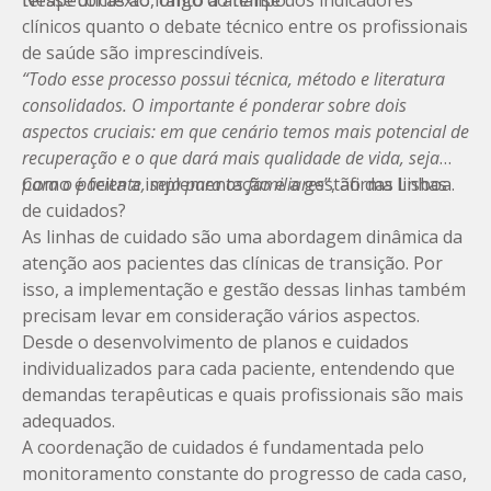
terapêuticas ao longo do tempo.
Nesse contexto, tanto a análise dos indicadores
clínicos quanto o debate técnico entre os profissionais
de saúde são imprescindíveis.
“Todo esse processo possui técnica, método e literatura
consolidados. O importante é ponderar sobre dois
aspectos cruciais: em que cenário temos mais potencial de
recuperação e o que dará mais qualidade de vida, seja
para o paciente, seja para os familiares
Como é feita a implementação e a gestão das linhas
”, afirma Lisboa.
de cuidados?
As linhas de cuidado são uma abordagem dinâmica da
atenção aos pacientes das clínicas de transição. Por
isso, a implementação e gestão dessas linhas também
precisam levar em consideração vários aspectos.
Desde o desenvolvimento de planos e cuidados
individualizados para cada paciente, entendendo que
demandas terapêuticas e quais profissionais são mais
adequados.
A coordenação de cuidados é fundamentada pelo
monitoramento constante do progresso de cada caso,