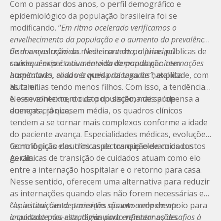
Com o passar dos anos, o perfil demográfico e
epidemiológico da população brasileira foi se
modificando. “
Em ritmo acelerado verificamos o
envelhecimento da população e o aumento da prevalência
de doenças crônicas. Neste contexto, a principal
Com a evolução da medicina e de políticas públicas de
consequência é o aumento da demanda por internações
saúde, a expectativa de vida da população tem
hospitalares, cada vez mais prolongadas”
aumentado, aliado à queda da taxa de natalidade, com
, explica
Hutzler.
as famílias tendo menos filhos. Com isso, a tendência
é o envelhecimento da população, mais propensa a
Nesse contexto, o custo do sistema de saúde
doenças crônicas.
aumenta, já que, em média, os quadros clínicos
tendem a se tornar mais complexos conforme a idade
do paciente avança. Especialidades médicas, evoluções
tecnológicas e outros aspectos que elevam os custos
Contribuição das clínicas de transição de cuidados
gerais.
As clínicas de transição de cuidados atuam como elo
entre a internação hospitalar e o retorno para casa.
Nesse sentido, oferecem uma alternativa para reduzir
as internações quando elas não forem necessárias e
capacitam tanto pacientes quanto rede de apoio para
“As instituições de transição são um componente
o cuidado pós-alta, diminuindo
importante nas estratégias para enfrentar os desafios à
reinternações
.