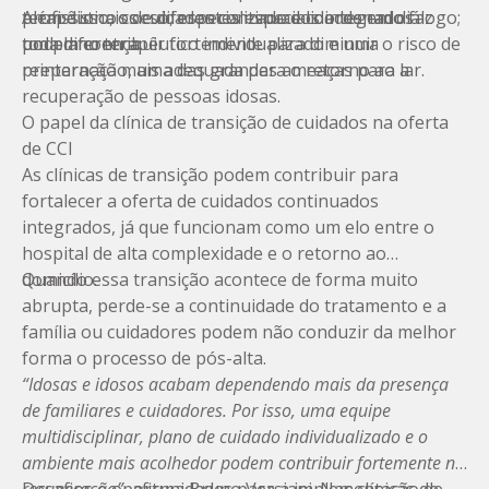
terapêutico coeso, especializado e coordenado faz
profissionais de diferentes especialidades em diálogo;
Além disso, os cuidados continuados integrados
toda diferença.
um plano terapêutico individualizado e uma
podem contribuir fortemente para diminuir o
risco de
preparação mais adequada para o retorno ao lar.
reinternação
, uma das grandes ameaças para a
recuperação de pessoas idosas.
O papel da clínica de transição de cuidados na oferta
de CCI
As clínicas de transição podem contribuir para
fortalecer a oferta de cuidados continuados
integrados, já que funcionam como um elo entre o
hospital de alta complexidade e o retorno ao
domicílio.
Quando essa transição acontece de forma muito
abrupta, perde-se a continuidade do tratamento e a
família ou cuidadores podem não conduzir da melhor
forma o processo de pós-alta.
“Idosas e idosos acabam dependendo mais da presença
de familiares e cuidadores. Por isso, uma equipe
multidisciplinar, plano de cuidado individualizado e o
ambiente mais acolhedor podem contribuir fortemente na