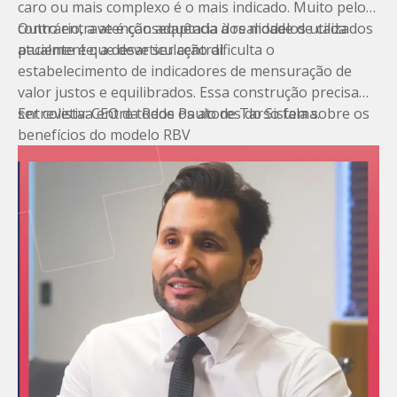
caro ou mais complexo é o mais indicado. Muito pelo
contrário, a atenção adaptada à realidade de cada
Outro entrave é consequência dos modelos utilizados
paciente é que deve ser central.
atualmente: a desarticulação dificulta o
estabelecimento de indicadores de mensuração de
valor justos e equilibrados. Essa construção precisa
ser coletiva entre todos os atores do Sistema.
Entrevista: CEO da Rede Paulo de Tarso fala sobre os
benefícios do modelo RBV