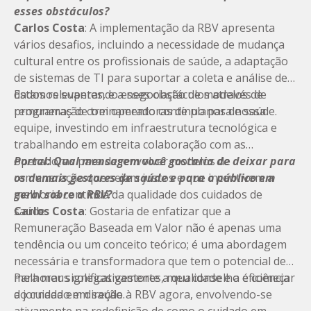
esses obstáculos?
Carlos Costa
: A implementação da RBV apresenta
vários desafios, incluindo a necessidade de mudança
cultural entre os profissionais de saúde, a adaptação
de sistemas de TI para suportar a coleta e análise de
dados relevantes, e a negociação de modelos de
Estamos superando esses obstáculos através de
remuneração com operadoras de planos de saúde.
programas de treinamento contínuo para nossa
equipe, investindo em infraestrutura tecnológica e
trabalhando em estreita colaboração com as
operadoras para desenvolver modelos de
Portal: Qual mensagem você gostaria de deixar para
remuneração que sejam justos e que incentivem a
os demais gestores de saúde e para o público em
melhoria contínua da qualidade dos cuidados de
geral sobre a RBV?
saúde.
Carlos Costa
: Gostaria de enfatizar que a
Remuneração Baseada em Valor não é apenas uma
tendência ou um conceito teórico; é uma abordagem
necessária e transformadora que tem o potencial de
melhorar significativamente a qualidade e a eficiência
Para meus colegas gestores, meu conselho é começar
do cuidado em saúde.
a jornada em direção à RBV agora, envolvendo-se