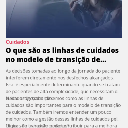
Cuidados
O que são as linhas de cuidados
no modelo de transição de
cuidados?
As decisões tomadas ao longo da
jornada do paciente
interferem diretamente nos desfechos alcançados.
Isso é especialmente determinante quando se tratam
de pacientes de alta complexidade, que necessitam de
cuidados de transição.
Neste artigo, abordaremos como as linhas de
cuidados são importantes para o modelo de transição
de cuidados. Também iremos entender um pouco
melhor como a gestão dessas linhas de cuidados pelas
clínicas de transição
O que são linhas de cuidados?
pode contribuir para a melhora