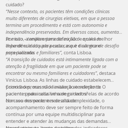
cuidado?
“Nesse contexto, os pacientes têm condições clínicas
muito diferentes de cirurgias eletivas, em que a pessoa
termina um procedimento e está com autonomia e
independência preservadas. Em diversos casos, aumenta-
se muito – temporariamente ou não – o nível de
Por isso, a análise para definição de qual a melhor
dependência daquela pessoa, o que é um grande desafio
linha de cuidado para cada caso é dinâmica e
para pacientes e familiares”,
especializada.
conta Lisboa.
“A transição de cuidados está intimamente ligada com a
atenção à fragilidade em que um paciente pode se
encontrar ou mesmo familiares e cuidadores”
, destaca
Vinícius Lisboa. As linhas de cuidado estabelecem
prioridades, mas não limitam o atendimento. O
Como é o processo de avaliação e seleção de
paciente pode inclusive navegar entre elas de acordo
pacientes para cada linha de cuidados?
com seu momento e necessidade.
No caso dos pacientes de alta complexidade, o
acompanhamento deve ser sempre feito de forma
contínua por uma equipe multidisciplinar para
entender e atender às mudanças das demandas