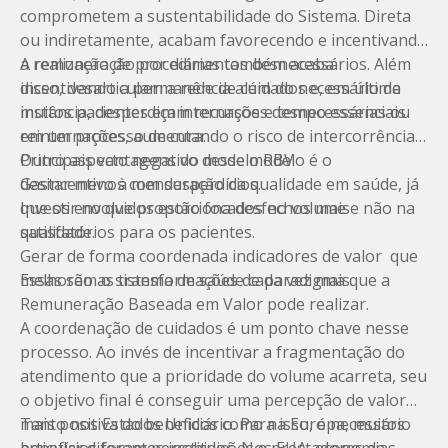
comprometem a
sustentabilidade
do Sistema. Direta
ou indiretamente, acabam favorecendo e incentivando
a realização de procedimentos desnecessários. Além
A remuneração por diárias também acaba
disso, desarticulam a rede de cuidados e, em última
incentivando a permanência além do necessário de
instância, desperdiçam recursos e tempo essenciais
muitos pacientes em internações desnecessárias ou
em um processo de cura.
reinternações
, aumentando o risco de intercorrências.
Outro aspecto negativo desse modelo é o
Principais vantagens do modelo RBV
desincentivo à mensuração da qualidade em saúde, já
Gastar menos com desperdícios.
que os envolvidos estão focados no volume e não na
Investir no que proporciona desfechos mais
qualidade.
satisfatórios para os pacientes.
Gerar de forma coordenada indicadores de valor que
melhorem o sistema de saúde cada vez mais.
Essas são as transformações de paradigma que a
Remuneração Baseada em Valor pode realizar.
A coordenação de cuidados é um ponto chave nesse
processo. Ao invés de incentivar a fragmentação do
atendimento que a prioridade do volume acarreta, seu
o objetivo final é conseguir uma percepção de valor
mais positiva do beneficiário. Para isso, é necessário
Tanto nos Estados Unidos como na Europa, muitos