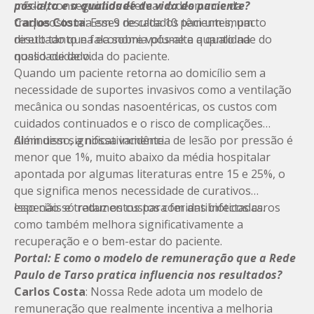
média, conseguimos efetuar o desmame da
pós-alta e a qualidade de vida do paciente?
traqueostomia em 9 de cada 10 pacientes, um
Carlos Costa
: Esses resultados têm um impacto
resultado que fala sobre volume e a qualidade do
direto tanto na economia pós-alta quanto na
nosso cuidado.
qualidade de vida do paciente.
Quando um paciente retorna ao domicílio sem a
necessidade de suportes invasivos como a ventilação
mecânica ou sondas nasoentéricas, os custos com
cuidados continuados e o risco de complicações
diminuem significativamente.
Além disso, a nossa incidência de lesão por pressão é
menor que 1%, muito abaixo da média hospitalar
apontada por algumas literaturas entre 15 e 25%, o
que significa menos necessidade de curativos
especiais e tratamentos para feridas infectadas.
Isso não só reduz os custos com antibióticos caros
como também melhora significativamente a
recuperação e o bem-estar do paciente.
Portal: E como o modelo de remuneração que a Rede
Paulo de Tarso pratica influencia nos resultados?
Carlos Costa
: Nossa Rede adota um modelo de
remuneração que realmente incentiva a melhoria