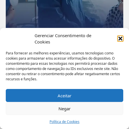
Gerenciar Consentimento de
Cookies
Cuidados
Quando encaminhar pacientes
Para fornecer as melhores experiências, usamos tecnologias como
cookies para armazenar e/ou acessar informações do dispositivo. O
de alta complexidade para uma
consentimento para essas tecnologias nos permitirá processar dados
como comportamento de navegação ou IDs exclusivos neste site. Não
clínica de transição de
Entregar o que cada paciente precisa, no momento
consentir ou retirar o consentimento pode afetar negativamente certos
cuidados?
recursos e funções.
certo, é um critério definidor para o alcance dos
melhores desfechos possíveis. Por isso, acompanhar
toda a
jornada do paciente
com coordenação de
Aceitar
cuidados articulados é cada vez mais necessário.
Nas mais diferentes áreas médicas, existem casos que
podem exigir tratamentos de alta complexidade, que
Negar
demandam trabalho multidisciplinar e coordenado,
assim como apresentam diversos desafios.
Política de Cookies