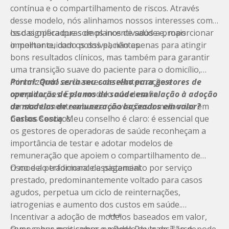
contínua e o compartilhamento de riscos. Através
desse modelo, nós alinhamos nossos interesses com
os das operadoras de planos de saúde e, mais
Isso significa que somos incentivados a proporcionar
importante, com os dos pacientes.
o melhor cuidado possível, não apenas para atingir
bons resultados clínicos, mas também para garantir
uma transição suave do paciente para o domicílio,
minimizando as chances de reinternação e
Portal: Qual seria seu conselho para gestores de
complicações. Esse modelo nos desafia
operadoras de planos de saúde em relação à adoção
constantemente a buscar inovações e melhorias em
de modelos de remuneração baseados em valor?
nossos serviços.
Carlos Costa
: Meu conselho é claro: é essencial que
os gestores de operadoras de saúde reconheçam a
importância de testar e adotar modelos de
remuneração que apoiem o compartilhamento de
risco e a performance assistencial.
O modelo tradicional de pagamento por serviço
prestado, predominantemente voltado para casos
agudos, perpetua um ciclo de reinternações,
iatrogenias e aumento dos custos em saúde.
Incentivar a adoção de modelos baseados em valor,
***