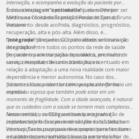
internação, e acompanha a evolução do paciente por
todas as etapas, até o pós-alta”
É uma abordagem “
continuada
, resume o Diretor
” justamente por ser
Médico na Clínica de Transição Paulo de Tarso, Bruno
contínua e coordenada pelas diversas etapas do
Versiani.
tratamento: desde acolhida, diagnóstico, prognóstico,
recuperação, alta e pós-alta. Além disso, é
“
Qual a importância dos CCI para idosos em transição
integrada
” porque essa continuidade se baseia na
integração entre todos os pontos da rede de saúde
de cuidados?
por onde o paciente passa: operadora, prestador de
Os pacientes em transição de cuidados, em muitos
serviço, hospital, clínica de transição, etc.
casos, necessitam de um cuidado mais acentuado em
relação à adaptação a uma nova realidade com maior
dependência e menor autonomia. No caso dos
pacientes idosos isso também se aplica de forma
“Idosos e idosas podem ter como pessoa de referência um
especial.
marido ou esposa que também pode estar em um
momento de fragilidade. Com a idade avançada, é natural
que os cuidados com a saúde se tornem mais complexos.
Nesse sentido, o cuidado continuado integrado é
Nesse sentido, os CCI garantem que a transição de
importantíssimo. Esse paciente não fica solto”
cuidados seja feita com continuidade do cuidado, sem
, detalha
Versiani. Tanto para pacientes quanto para
interrupções ou rupturas de acompanhamento; com
familiares
e cuidadores
uma abordagem multidisciplinar, a partir do olhar de
uma jornada baseada em um plano