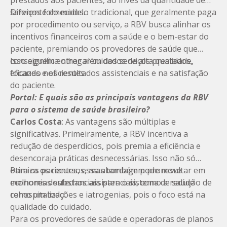
prestados aos pacientes, ao invés da quantidade de
serviços fornecidos.
Diferente do modelo tradicional, que geralmente paga
por procedimento ou serviço, a RBV busca alinhar os
incentivos financeiros com a saúde e o bem-estar do
paciente, premiando os provedores de saúde que
conseguem entregar cuidados de alta qualidade,
Isso significa olhar além dos serviços prestados,
eficazes e eficientes.
focando nos resultados assistenciais e na satisfação
do paciente.
Portal: E quais são as principais vantagens da RBV
para o sistema de saúde brasileiro?
Carlos Costa
: As vantagens são múltiplas e
significativas. Primeiramente, a RBV incentiva a
redução de desperdícios, pois premia a eficiência e
desencoraja práticas desnecessárias. Isso não só
otimiza os recursos, mas também pode resultar em
Para os pacientes, essa abordagem promove
economias substanciais para o sistema de saúde
melhores desfechos assistenciais, como a redução de
como um todo.
rehospitalizações e iatrogenias, pois o foco está na
qualidade do cuidado.
Para os provedores de saúde e operadoras de planos