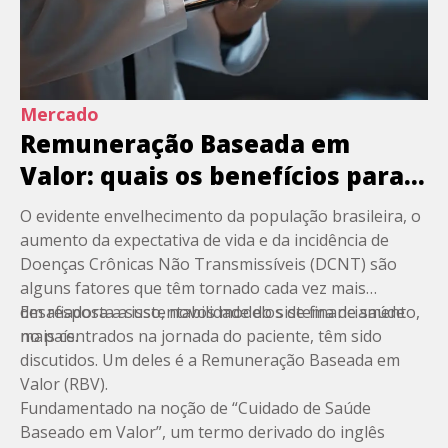
Mercado
Remuneração Baseada em
Valor: quais os benefícios para o
Sistema de Saúde no Brasil?
O evidente envelhecimento da população brasileira, o
aumento da expectativa de vida e da incidência de
Doenças Crônicas Não Transmissíveis (DCNT) são
alguns fatores que têm tornado cada vez mais
desafiadora a sustentabilidade do sistema de saúde
Em resposta a isso, novos modelos de financiamento,
no país.
mais centrados na
jornada do paciente
, têm sido
discutidos. Um deles é a Remuneração Baseada em
Valor (RBV).
Fundamentado na noção de “Cuidado de Saúde
Baseado em Valor”, um termo derivado do inglês