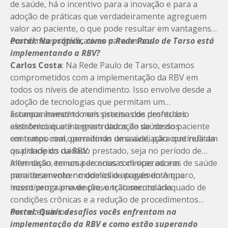
de saúde, há o incentivo para a inovação e para a
adoção de práticas que verdadeiramente agreguem
valor ao paciente, o que pode resultar em vantagens
econômicas significativas para ambos.
Portal: Na prática, como a Rede Paulo de Tarso está
implementando a RBV?
Carlos Costa
: Na Rede Paulo de Tarso, estamos
comprometidos com a implementação da RBV em
todos os níveis de atendimento. Isso envolve desde a
adoção de tecnologias que permitam um
acompanhamento mais preciso dos desfechos
Estamos investindo em sistemas de prontuário
assistenciais até a reestruturação de nossos
eletrônico que integram dados de saúde do paciente
contratos com operadoras de saúde, para que reflitam
em tempo real, permitindo uma avaliação contínua da
os princípios da RBV.
qualidade do cuidado prestado, seja no período de
internação em uma de nossas clínicas ou em
Além disso, temos parcerias com operadoras de saúde
monitoramento no domicílio através do Amparo,
para desenvolver modelos de pagamento que
nosso programa de prevenção secundária.
incentivem a prevenção, o tratamento adequado de
condições crônicas e a redução de procedimentos
desnecessários.
Portal: Quais desafios vocês enfrentam na
implementação da RBV e como estão superando