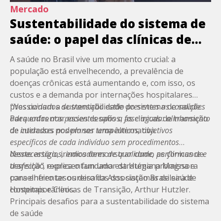
Mercado
Sustentabilidade do sistema de
saúde: o papel das clínicas de
transição para superar os
A saúde no Brasil vive um momento crucial: a
desafios
população está envelhecendo, a prevalência de
doenças crônicas está aumentando e, com isso, os
custos e a demanda por internações hospitalares
pressionam a sustentabilidade do sistema de saúde.
“Nos cuidados de transição estão presentes as condições
Para enfrentar esses desafios, as
adequadas aos pacientes após a fase aguda: alinhamento
clínicas de transição
de cuidados
de interesses nos planos terapêuticos, objetivos
podem ser uma alternativa.
específicos de cada indivíduo sem procedimentos
desnecessários, indicadores de qualidade, performance e
Neste artigo, iremos demonstrar como as clínicas de
desfecho”,
transição representam uma
explica o fundador da Humana Magna e
estratégia promissora
conselheiro tesoureiro da Associação Brasileira de
para enfrentar os desafios dos sistemas de saúde
Hospitais e Clínicas de Transição, Arthur Hutzler.
contemporâneos.
Principais desafios para a sustentabilidade do sistema
de saúde