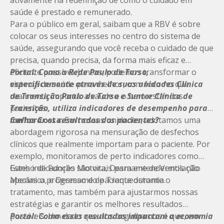
ativamente na redefinição de como o cuidado em
saúde é prestado e remunerado.
Para o público em geral, saibam que a RBV é sobre
colocar os seus interesses no centro do sistema de
saúde, assegurando que você receba o cuidado de que
precisa, quando precisa, da forma mais eficaz e
eficiente possível. Juntos, podemos transformar o
Portal: Como a Rede Paulo de Tarso,
sistema de saúde para melhor, com foco no que
especificamente através de suas unidades Clínica
realmente importa: a saúde e o bem-estar dos
de Transição Paulo de Tarso e Suntor Clínica de
pacientes.
Transição, utiliza indicadores de desempenho para
melhorar os resultados dos pacientes?
Carlos Costa
: Em nossas unidades, adotamos uma
abordagem rigorosa na mensuração de desfechos
clínicos que realmente importam para o paciente. Por
exemplo, monitoramos de perto indicadores como
Ganho de Função Motora, Desmame de Ventilação
Estes indicadores são vitais para entendermos não
Mecânica, e Desmame de Traqueostomia.
apenas o progresso do paciente durante o
tratamento, mas também para ajustarmos nossas
estratégias e garantir os melhores resultados
possíveis. Um dado que nos orgulhamos é que, em
Portal: Como esses resultados impactam a economia