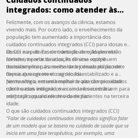
integrados: como atender às
necessidades dos idosos
Felizmente, com os avanços da ciência, estamos
vivendo mais. Por outro lado, o envelhecimento da
população tem aumentado a importância dos
cuidados continuados integrados (CCI) para idosas e
idosos no país. Esse modelo de atenção permite
Os CCI e as
clínicas de transição de cuidados
estão
atender, a partir da atuação de uma
fortemente relacionados. As clínicas contribuem
equipe
transdisciplinar
decisivamente para melhorar a jornada do paciente
, às necessidades desse público de
forma abrangente e coordenada.
depois que um evento agudo foi estabilizado e a
permanência em um hospital de alta complexidade
Neste artigo, entenda melhor o que são os cuidados
não é o mais indicado, mas ainda é necessária
continuados integrados e como eles contribuem para
adaptação para o retorno domiciliar.
melhorar a qualidade de vida de pacientes na terceira
idade.
O que são cuidados continuados integrados (CCI)
“Falar de cuidados continuados integrados significa falar
de um modelo que se baseia no cuidado de saúde que se
inicia em uma fase terapêutica, por exemplo, uma