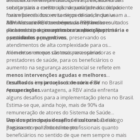
articular diferentes instituições e prestadores de
benefícios foram percebidos. Nos EUA, economias
serviço para a construção de uma jornada do paciente
substanciais e melhorias na qualidade do cuidado
mais eficiente. Isso evita desperdícios, inclusive
foram percebidos em serviços de saúde que usam a
administrativos, com menos discrepâncias
RBV. No continente europeu, a RBV melhorou o
Além disso, a RBV também traz melhores resultados
documentais e processos burocráticos junto às
alinhamento de incentivos entre pacientes,
para todos porque
aprimora a atenção primária e
operadoras.
prestadores e pagadores.
os cuidados preventivos
, preservando os
atendimentos de
alta complexidade
para os
momentos em que são mais necessários.
Além de ser menos custoso para operadoras e
prestadores de saúde, para os beneficiários o
aumento na segurança assistencial se reflete em
menos intervenções agudas e melhores
resultados em processos de cura e de
Desafios da implantação do modelo RBV no Brasil
recuperações.
Apesar dessas vantagens, a RBV ainda enfrenta
alguns desafios para a implementação plena no Brasil.
Estima-se que, ainda hoje, mais de 90% da
remuneração de atores do Sistema de Saúde
Suplementar no país sejam feitas com base no
Um dos principais desafios é cultural.
O diálogo
Pagamento por Procedimento.
precisa ser realizado tanto profissionais quanto
beneficiários no sentido de que nem sempre o mais