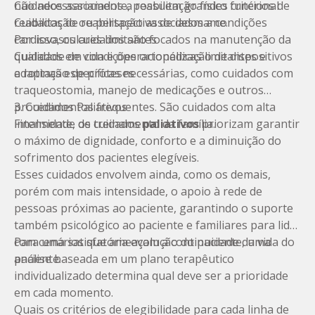
Cuidados associados a reabilitação físico funcional
não necessariamente, possuem grandes critérios de
Cuidados de reabilitação associados a condições
reabilitação ou perspectiva de desmame.
cardiovasculares limitantes
Por isso, os cuidados são focados na manutenção da
Cuidados em condições ortopédicas limitantes e
qualidade de vida e operacionalização de dispositivos
adaptação de próteses
e rotinas específicas necessárias, como cuidados com
traqueostomia, manejo de medicações e outros
procedimentos frequentes. São cuidados com alta
3. Cuidados Paliativos
intensidade de treinamento da família.
Finalmente, os cuidados
paliativos
priorizam garantir
o máximo de dignidade, conforto e a diminuição do
sofrimento dos pacientes elegíveis.
Esses cuidados envolvem ainda, como os demais,
porém com mais intensidade, o apoio à rede de
pessoas próximas ao paciente, garantindo o suporte
também psicológico ao paciente e familiares para lidar
com cenários que ameaçam a continuidade da vida do
Para uma satisfatória evolução do paciente, uma
paciente.
análise baseada em um plano terapêutico
individualizado determina qual deve ser a prioridade
em cada momento.
Quais os critérios de elegibilidade para cada linha de