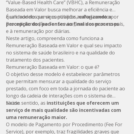
“Value-Based Health Care” (VBHC), a Remuneração
Baseada em Valor busca melhorar a eficiência e
qualidade dos serviços públicos,
É um modelo que se contrapõe ao Pagamento por
valorizando a
percepção dos pacientes ao final dos processos
Procedimento (Fee For Service), mais comum no país,
.
e à remuneração por diárias.
Neste artigo, compreenda como funciona a
Remuneração Baseada em Valor e qual seu impacto
no sistema de saúde brasileiro e na qualidade do
tratamento dos pacientes.
Remuneração Baseada em Valor: o que é?
O objetivo desse modelo é estabelecer parâmetros
que permitam mensurar a qualidade do serviço
prestado, com foco em toda a jornada do paciente ao
longo da cadeia de interações com o sistema de
saúde.
Nesse sentido, as
instituições que oferecem um
serviço de mais qualidade são incentivadas com
uma remuneração maior.
O modelo de Pagamento por Procedimento (Fee For
Service), por exemplo, traz fragilidades graves que