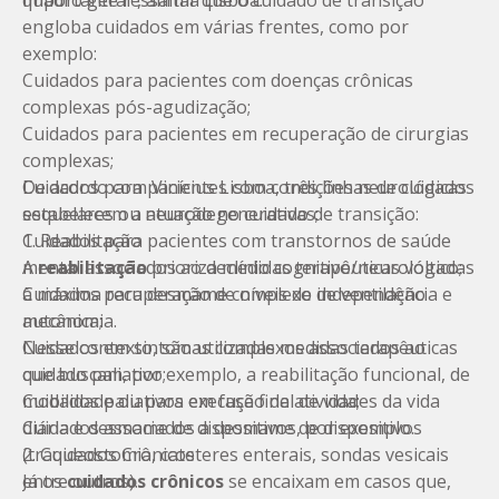
quadro geral”, afirma Lisboa.
Importante ressaltar que o cuidado de transição
engloba cuidados em várias frentes, como por
exemplo:
Cuidados para pacientes com doenças crônicas
complexas pós-agudização;
Cuidados para pacientes em recuperação de cirurgias
complexas;
Cuidados para pacientes com condições neurológicas
De acordo com Vinícius Lisboa, três linhas de cuidados
sequelares ou neurodegenerativas;
estabelecem a atuação no cuidado de transição:
Cuidados para pacientes com transtornos de saúde
1. Reabilitação
mental associados ao declínio cognitivo/neurológico;
A
reabilitação
prioriza medidas terapêuticas voltadas
Cuidados para desmame complexo de ventilação
à máxima recuperação de níveis de independência e
mecânica;
autonomia.
Cuidados em sintomas complexos associados ao
Nesse contexto, são utilizadas medidas terapêuticas
cuidado paliativo;
que buscam, por exemplo, a reabilitação funcional, de
Cuidados paliativos em fase final de vida;
mobilidade ou para execução de atividades da vida
Cuidados associados a desmame de dispositivos
diária e desmame de dispositivos, por exemplo.
(traqueostomia, cateteres enterais, sondas vesicais
2. Cuidados Crônicos
entre outros).
Já os
cuidados crônicos
se encaixam em casos que,